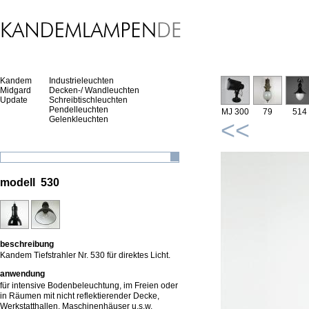
Kandem
Industrieleuchten
Midgard
Decken-/ Wandleuchten
Update
Schreibtischleuchten
Pendelleuchten
MJ 300
79
514
Gelenkleuchten
<<
modell 530
beschreibung
Kandem Tiefstrahler Nr. 530 für direktes Licht.
anwendung
für intensive Bodenbeleuchtung, im Freien oder
in Räumen mit nicht reflektierender Decke,
Werkstatthallen, Maschinenhäuser u.s.w.