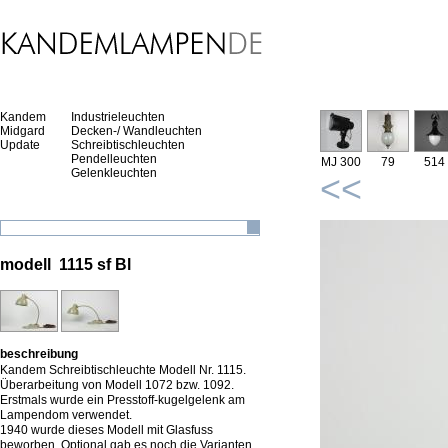
Kandem
Industrieleuchten
Midgard
Decken-/ Wandleuchten
Update
Schreibtischleuchten
Pendelleuchten
MJ 300
79
514
Gelenkleuchten
<<
modell 1115 sf Bl
beschreibung
Kandem Schreibtischleuchte Modell Nr. 1115.
Überarbeitung von Modell 1072 bzw. 1092.
Erstmals wurde ein Presstoff-kugelgelenk am
Lampendom verwendet.
1940 wurde dieses Modell mit Glasfuss
beworben. Optional gab es noch die Varianten