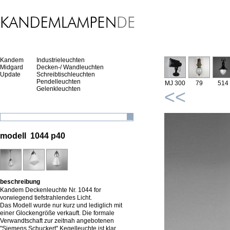
Kandem
Industrieleuchten
Midgard
Decken-/ Wandleuchten
Update
Schreibtischleuchten
Pendelleuchten
MJ 300
79
514
Gelenkleuchten
<<
modell 1044 p40
beschreibung
Kandem Deckenleuchte Nr. 1044 for
vorwiegend tiefstrahlendes Licht.
Das Modell wurde nur kurz und lediglich mit
einer Glockengröße verkauft. Die formale
Verwandtschaft zur zeitnah angebotenen
"Siemens Schuckert" Kegelleuchte ist klar