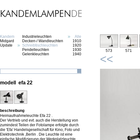
Kandem
Industrieleuchten
Alle
Midgard
Decken-/ Wandleuchten
1910
Update
Schreibtischleuchten
1920
Pendelleuchten
1930
573
571
Gelenkleuchten
1940
<<
modell efa 22
beschreibung
Heimaufnahmeleuchte Efa 22 .
Der Vertrieb und evt. auch die Herstellung von
zumindest Teilen der Fotolampe erfolgte durch
die 'Efa' Handelsgesellschaft für Kino, Foto und
Elektrotechnik ,Berlin . Die Leuchte ist eine
einfache Modifizierung der Werkplatzleuchte