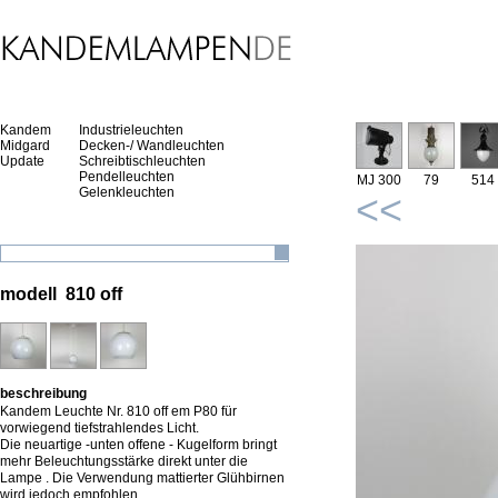
Kandem
Industrieleuchten
Midgard
Decken-/ Wandleuchten
Update
Schreibtischleuchten
Pendelleuchten
MJ 300
79
514
Gelenkleuchten
<<
modell 810 off
beschreibung
Kandem Leuchte Nr. 810 off em P80 für
vorwiegend tiefstrahlendes Licht.
Die neuartige -unten offene - Kugelform bringt
mehr Beleuchtungsstärke direkt unter die
Lampe . Die Verwendung mattierter Glühbirnen
wird jedoch empfohlen.