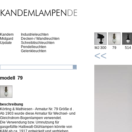
Kandem
Industrieleuchten
Midgard
Decken-/ Wandleuchten
Update
Schreibtischleuchten
Pendelleuchten
MJ 300
79
514
Gelenkleuchten
<<
modell 79
beschreibung
Körting & Mathiesen - Armatur Nr. 79 Größe d .
Ab 1903 wurde diese Armatur für Wechsel- und
Gleichstrom-Bogenlampen verwendet.
Die Verwendung bzw. Umnutzung für
gasgefüllte Halbwatt-Glühlampen könnte von
K&M ab ca. 1917 entwickelt und vertrieben