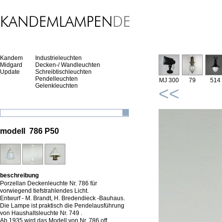
Kandem
Industrieleuchten
Midgard
Decken-/ Wandleuchten
Update
Schreibtischleuchten
Pendelleuchten
MJ 300
79
514
Gelenkleuchten
<<
modell 786 P50
beschreibung
Porzellan Deckenleuchte Nr. 786 für
vorwiegend tiefstrahlendes Licht.
Entwurf - M. Brandt, H. Bredendieck -Bauhaus.
Die Lampe ist praktisch die Pendelausführung
von Haushaltsleuchte Nr. 749 .
Ab 1935 wird das Modell von Nr. 786 off