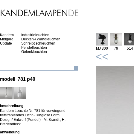
Kandem
Industrieleuchten
Midgard
Decken-/ Wandleuchten
Update
Schreibtischleuchten
Pendelleuchten
MJ 300
79
514
Gelenkleuchten
<<
modell 781 p40
beschreibung
Kandem Leuchte Nr. 781 für vorwiegend
tiefstrahlendes Licht - Ringlose Form.
Design/ Entwurf (Pendel) - M. Brandt , H.
Bredendieck.
anwendung