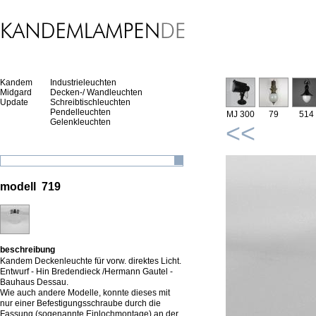
Kandem
Industrieleuchten
Midgard
Decken-/ Wandleuchten
Update
Schreibtischleuchten
Pendelleuchten
MJ 300
79
514
Gelenkleuchten
<<
modell 719
beschreibung
Kandem Deckenleuchte für vorw. direktes Licht.
Entwurf - Hin Bredendieck /Hermann Gautel -
Bauhaus Dessau.
Wie auch andere Modelle, konnte dieses mit
nur einer Befestigungsschraube durch die
Fassung (sogenannte Einlochmontage) an der