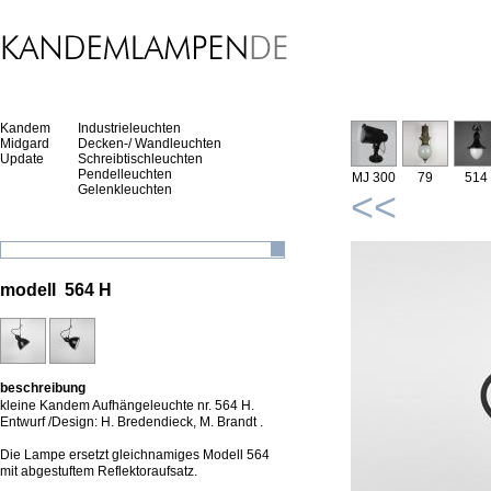
Kandem
Industrieleuchten
Midgard
Decken-/ Wandleuchten
Update
Schreibtischleuchten
Pendelleuchten
MJ 300
79
514
Gelenkleuchten
<<
modell 564 H
beschreibung
kleine Kandem Aufhängeleuchte nr. 564 H.
Entwurf /Design: H. Bredendieck, M. Brandt .
Die Lampe ersetzt gleichnamiges Modell 564
mit abgestuftem Reflektoraufsatz.