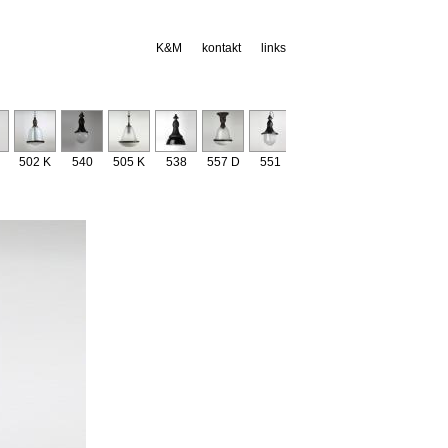
K&M
kontakt
links
502 K
540
505 K
538
557 D
551
529
534
541