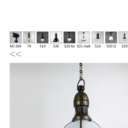
MJ 300
79
514
530
520 ko
521 matt
510
503 D
520
<<