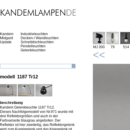
Kandem
Industrieleuchten
Midgard
Decken-/ Wandleuchten
Update
Schreibtischleuchten
Pendelleuchten
MJ 300
79
514
Gelenkleuchten
<<
modell 1187 Tr12
beschreibung
Kandem Gelenkleuchte 1187 Tr12.
Dieses Nachfolgemodell von Nr.971 wurde mit
drei Reflektorgrößen und auch in der
Farbvariante blaugrau angeboten. Der
Reflektor ist hier zweiteilig, das Reflektorgelenk
wird zum Kugelgelenk und das Kniegelenk ist