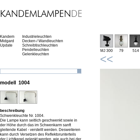
Kandem
Industrieleuchten
Midgard
Decken-/ Wandleuchten
Update
Schreibtischleuchten
Pendelleuchten
MJ 300
79
514
Gelenkleuchten
<<
modell 1004
beschreibung
Schwenkleuchte Nr. 1004.
Die Lampe kann seitlich geschwenkt sowie in
der Höhe durch das im Schwenkarm sanft
gleitende Kabel - verstellt werden. Desweiteren
kann durch Versetzen des Reflektorunterteils
der Lichtkegel gelenkt werden, wie auch bei der