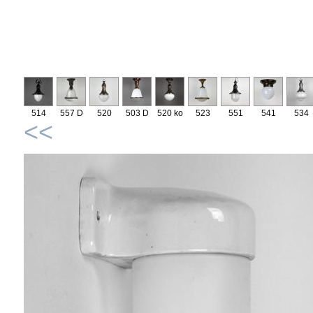
514
557 D
520
503 D
520 ko
523
551
541
534
<<