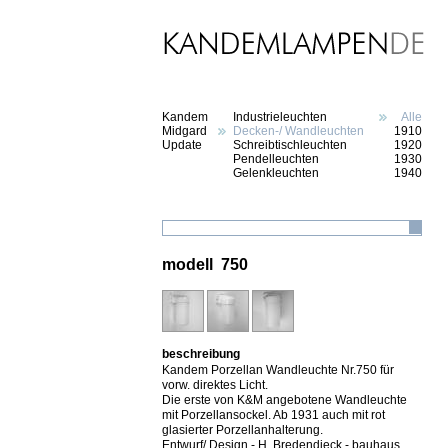
Kandem
Industrieleuchten
Alle
Midgard
Decken-/ Wandleuchten
1910
Update
Schreibtischleuchten
1920
Pendelleuchten
1930
Gelenkleuchten
1940
modell 750
beschreibung
Kandem Porzellan Wandleuchte Nr.750 für
vorw. direktes Licht.
Die erste von K&M angebotene Wandleuchte
mit Porzellansockel. Ab 1931 auch mit rot
glasierter Porzellanhalterung.
Entwurf/ Design - H. Bredendieck - bauhaus