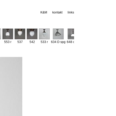
K&M
kontakt
links
553 r
537
542
533 r
634 D spg
648 opal
612 spg
522 r
545 Ko