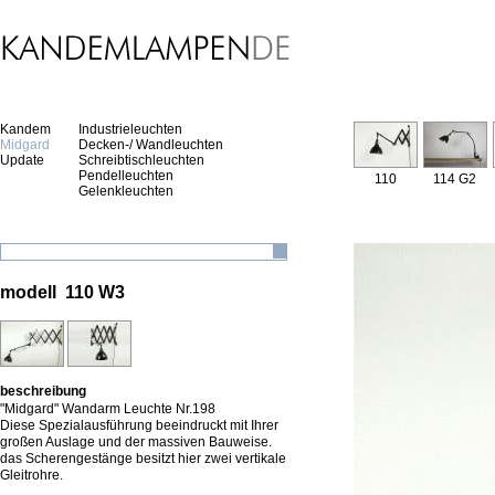
Kandem
Industrieleuchten
Midgard
Decken-/ Wandleuchten
Update
Schreibtischleuchten
Pendelleuchten
110
114 G2
Gelenkleuchten
modell 110 W3
beschreibung
"Midgard" Wandarm Leuchte Nr.198
Diese Spezialausführung beeindruckt mit Ihrer
großen Auslage und der massiven Bauweise.
das Scherengestänge besitzt hier zwei vertikale
Gleitrohre.